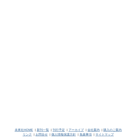
未來社HOME
|
新刊一覧
|
刊行予定
|
アーカイブ
|
会社案内
|
購入のご案内
リンク
|
お問合せ
|
個人情報保護方針
|
免責事項
|
サイトマップ