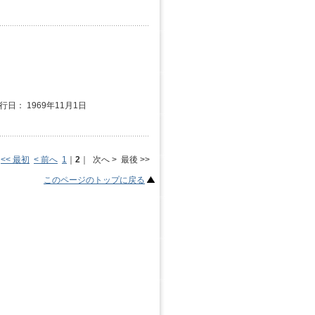
発行日： 1969年11月1日
<< 最初
< 前へ
1
｜
2
｜ 次へ > 最後 >>
このページのトップに戻る