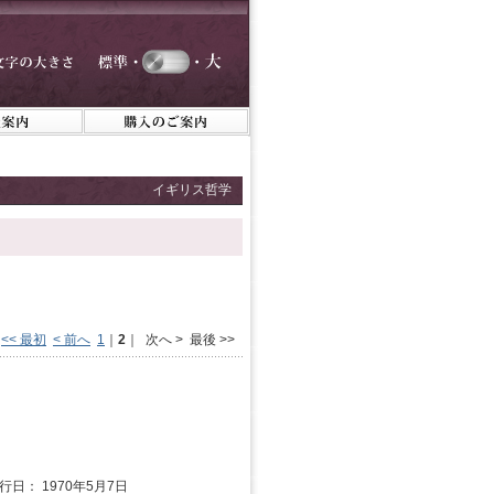
イギリス哲学
<< 最初
< 前へ
1
｜
2
｜ 次へ > 最後 >>
発行日： 1970年5月7日