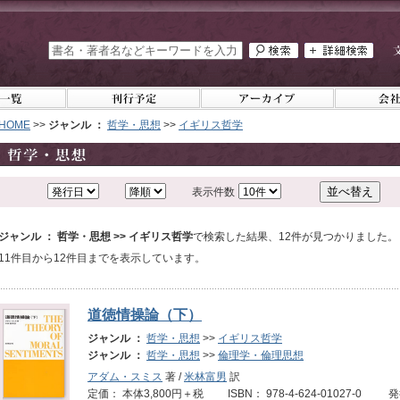
HOME
>>
ジャンル ：
哲学・思想
>>
イギリス哲学
表示件数
ジャンル ： 哲学・思想 >> イギリス哲学
で検索した結果、12件が見つかりました。
11件目から12件目までを表示しています。
道徳情操論（下）
ジャンル ：
哲学・思想
>>
イギリス哲学
ジャンル ：
哲学・思想
>>
倫理学・倫理思想
アダム・スミス
著 /
米林富男
訳
定価： 本体3,800円＋税 ISBN： 978-4-624-01027-0 