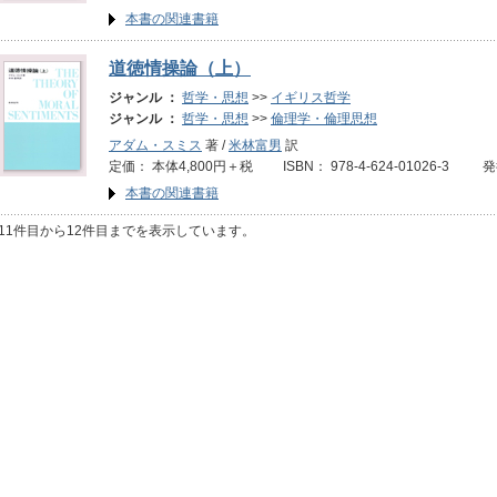
本書の関連書籍
道徳情操論（上）
ジャンル ：
哲学・思想
>>
イギリス哲学
ジャンル ：
哲学・思想
>>
倫理学・倫理思想
アダム・スミス
著 /
米林富男
訳
定価： 本体4,800円＋税 ISBN： 978-4-624-01026-3 
本書の関連書籍
11件目から12件目までを表示しています。