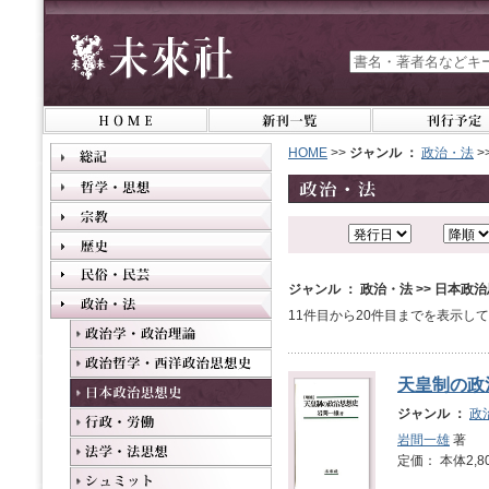
HOME
>>
ジャンル ：
政治・法
>
ジャンル ： 政治・法 >> 日本政
11件目から20件目までを表示し
天皇制の政
ジャンル ：
政
岩間一雄
著
定価： 本体2,8