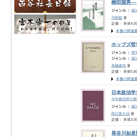
柳田国男―
ジャンル ：
政
川田稔
著
定価： 本体4,0
本書の関連
ホッブズ哲
ジャンル ：
哲
ジャンル ：
政
高橋眞司
著
定価： 本体5,8
本書の関連
日本政治学
今中政治学の形
ジャンル ：
政
田口富久治
著
定価： 本体3,0
長谷川如是