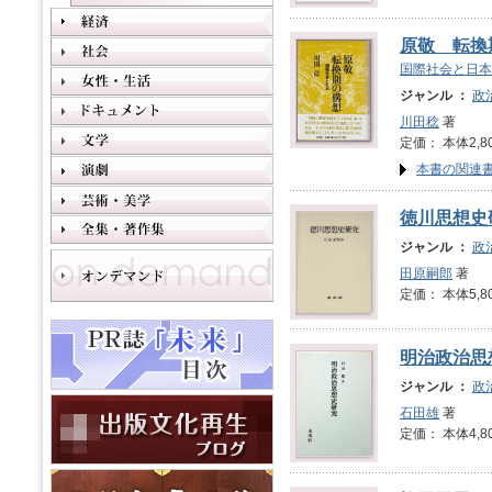
原敬 転換
国際社会と日本
ジャンル ：
政
川田稔
著
定価： 本体2,8
本書の関連
徳川思想史
ジャンル ：
政
田原嗣郎
著
定価： 本体5,8
明治政治思
ジャンル ：
政
石田雄
著
定価： 本体4,8