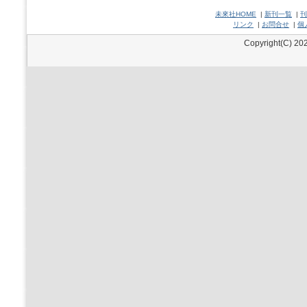
未來社HOME
|
新刊一覧
|
刊
リンク
|
お問合せ
|
個
Copyright(C) 202