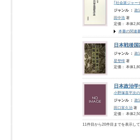
｢社会派ジャー
ジャンル ：
政
田中浩
著
定価： 本体2,8
本書の関連
日本戦後国
ジャンル ：
政
星埜惇
著
定価： 本体1,8
日本政治学
小野塚喜平次の
ジャンル ：
政
田口富久治
著
定価： 本体2,5
11件目から20件目までを表示し