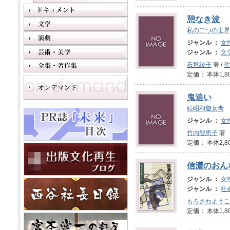
憩なき波
私の二つの世界
ジャンル ：
女
ジャンル ：
文
石垣綾子
著 /
佐
定価： 本体1,8
鬼追い
続昭和遊女考
ジャンル ：
女
竹内智恵子
著
定価： 本体2,8
信濃のおん
ジャンル ：
女
ジャンル ：
社
もろさわようこ
定価： 本体1,8