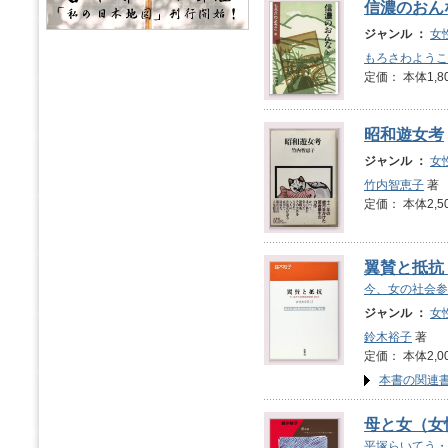
信濃のおん
ジャンル ：
女
もろさわようこ
定価： 本体1,8
昭和遊女考
ジャンル ：
女
竹内智恵子
著
定価： 本体2,5
翼賛と抵抗
今、女の社会参
ジャンル ：
女
鈴木裕子
著
定価： 本体2,0
本書の関連
母と女（女
平塚らいてう・