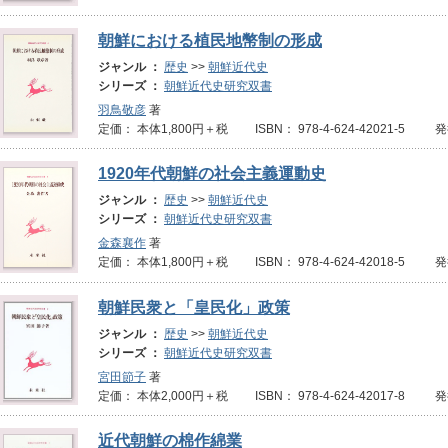
朝鮮における植民地幣制の形成
ジャンル ：
歴史
>>
朝鮮近代史
シリーズ ：
朝鮮近代史研究双書
羽鳥敬彦
著
定価： 本体1,800円＋税 ISBN： 978-4-624-42021-5 
1920年代朝鮮の社会主義運動史
ジャンル ：
歴史
>>
朝鮮近代史
シリーズ ：
朝鮮近代史研究双書
金森襄作
著
定価： 本体1,800円＋税 ISBN： 978-4-624-42018-5 
朝鮮民衆と「皇民化」政策
ジャンル ：
歴史
>>
朝鮮近代史
シリーズ ：
朝鮮近代史研究双書
宮田節子
著
定価： 本体2,000円＋税 ISBN： 978-4-624-42017-8 
近代朝鮮の棉作綿業