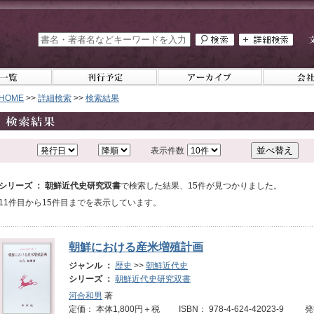
HOME
>>
詳細検索
>>
検索結果
表示件数
シリーズ ： 朝鮮近代史研究双書
で検索した結果、15件が見つかりました。
11件目から15件目までを表示しています。
朝鮮における産米増殖計画
ジャンル ：
歴史
>>
朝鮮近代史
シリーズ ：
朝鮮近代史研究双書
河合和男
著
定価： 本体1,800円＋税 ISBN： 978-4-624-42023-9 発