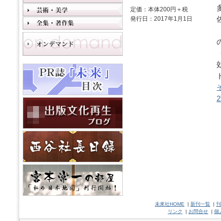
定価：本体200円＋税
発行日：2017年1月1日
未來社HOME
|
新刊一覧
|
刊
リンク
|
お問合せ
|
個