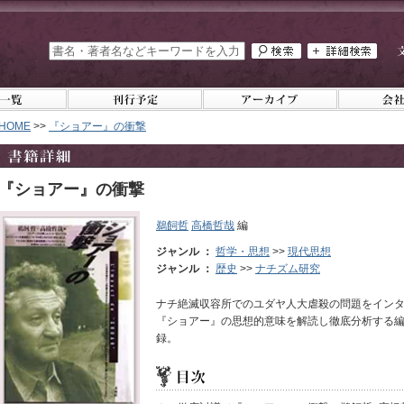
HOME
>>
『ショアー』の衝撃
『ショアー』の衝撃
鵜飼哲
高橋哲哉
編
ジャンル ：
哲学・思想
>>
現代思想
ジャンル ：
歴史
>>
ナチズム研究
ナチ絶滅収容所でのユダヤ人大虐殺の問題をイン
『ショアー』の思想的意味を解読し徹底分析する
録。