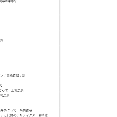
哲哉×岩崎稔
題
マン／高橋哲哉：訳
武
ぐって 上村忠男
上村忠男
語をめぐって 高橋哲哉
ト』と記憶のポリティクス 岩崎稔