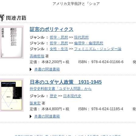
アメリカ文学批評と『ショア
証言のポリティクス
ジャンル ：
哲学・思想
>>
現代思想
ジャンル ：
哲学・思想
>>
倫理学・倫理思想
ジャンル ：
女性・生活
>>
フェミニズム・ジェンダー論
高橋哲哉
著
定価： 本体2,200円＋税 ISBN： 978-4-624-01166-6 
本書の関連書籍
日本のユダヤ人政策 1931-1945
外交史料館文書「ユダヤ人問題」から
ジャンル ：
歴史
>>
日本現代史
阪東宏
著
定価： 本体4,800円＋税 ISBN： 978-4-624-11185-4 
本書の関連書籍