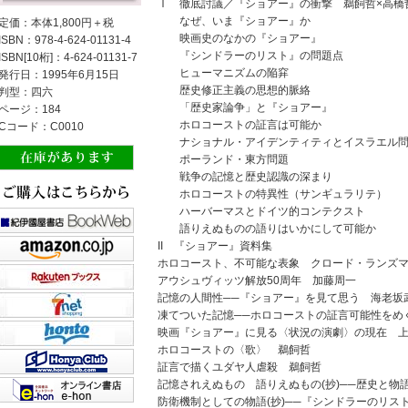
Ｉ 徹底討議／『ショアー』の衝撃 鵜飼哲×高橋
なぜ、いま『ショアー』か
定価：本体1,800円＋税
映画史のなかの『ショアー』
ISBN：978-4-624-01131-4
『シンドラーのリスト』の問題点
ISBN[10桁]：4-624-01131-7
ヒューマニズムの陥穽
発行日：1995年6月15日
歴史修正主義の思想的脈絡
判型：四六
「歴史家論争」と『ショアー』
ページ：184
ホロコーストの証言は可能か
Cコード：C0010
ナショナル・アイデンティティとイスラエル問
ポーランド・東方問題
戦争の記憶と歴史認識の深まり
ホロコーストの特異性（サンギュラリテ）
ハーバーマスとドイツ的コンテクスト
語りえぬものの語りはいかにして可能か
II 『ショアー』資料集
ホロコースト、不可能な表象 クロード・ランズ
アウシュヴィッツ解放50周年 加藤周一
記憶の人間性──『ショアー』を見て思う 海老坂
凍てついた記憶──ホロコーストの証言可能性をめ
映画『ショアー』に見る〈状況の演劇〉の現在 
ホロコーストの〈歌〉 鵜飼哲
証言で描くユダヤ人虐殺 鵜飼哲
記憶されえぬもの 語りえぬもの(抄)──歴史と物
防衛機制としての物語(抄)──『シンドラーのリス