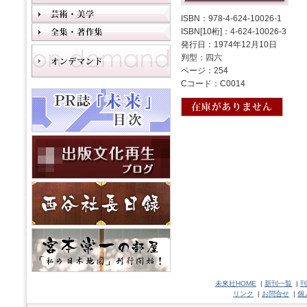
ISBN：978-4-624-10026-1
ISBN[10桁]：4-624-10026-3
発行日：1974年12月10日
判型：四六
ページ：254
Cコード：C0014
未來社HOME
|
新刊一覧
|
刊
リンク
|
お問合せ
|
個