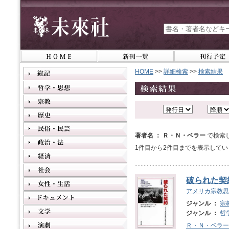
HOME
>>
詳細検索
>>
検索結果
著者名 ： Ｒ・Ｎ・ベラー
で検索
1件目から2件目までを表示してい
破られた契
アメリカ宗教思
ジャンル ：
宗
ジャンル ：
哲
Ｒ・Ｎ・ベラー