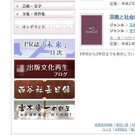
定価： 本体2,5
宗教と社会
ジャンル ：
宗
ジャンル ：
哲
Ｒ・Ｎ・ベラー
定価： 本体1,6
1件目から2件目までを表示してい
未來社HOME
|
新刊一覧
|
刊
リンク
|
お問合せ
|
個