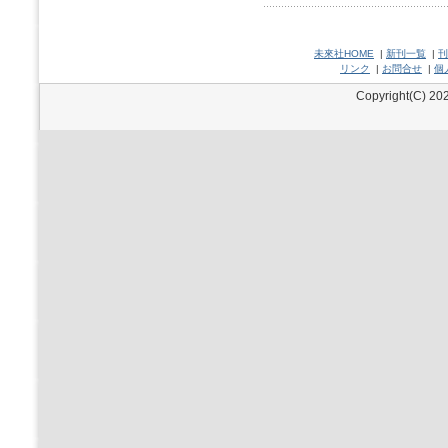
未來社HOME
|
新刊一覧
|
刊
リンク
|
お問合せ
|
個
Copyright(C) 202