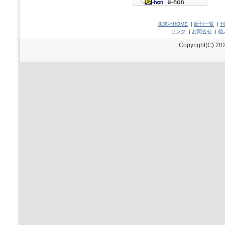
未來社HOME
|
新刊一覧
|
刊
リンク
|
お問合せ
|
個
Copyright(C) 202