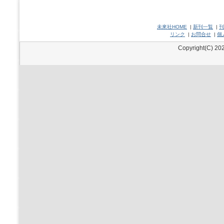
未來社HOME
|
新刊一覧
|
刊
リンク
|
お問合せ
|
個
Copyright(C) 202