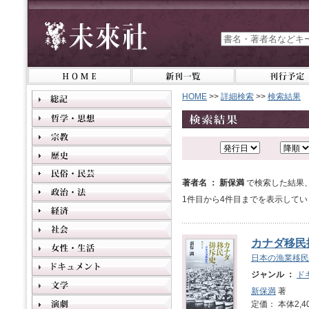
HOME
>>
詳細検索
>>
検索結果
著者名 ： 新保満
で検索した結果
1件目から4件目までを表示してい
カナダ移民
日本の漁業移民
ジャンル ：
ド
新保満
著
定価： 本体2,4