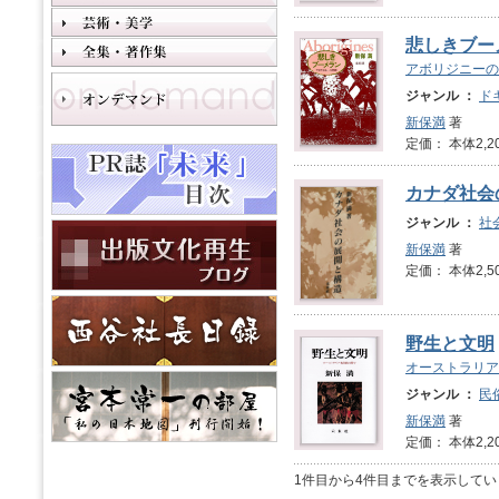
悲しきブー
アボリジニーの
ジャンル ：
ド
新保満
著
定価： 本体2,2
カナダ社会
ジャンル ：
社
新保満
著
定価： 本体2,5
野生と文明
オーストラリア
ジャンル ：
民
新保満
著
定価： 本体2,2
1件目から4件目までを表示してい