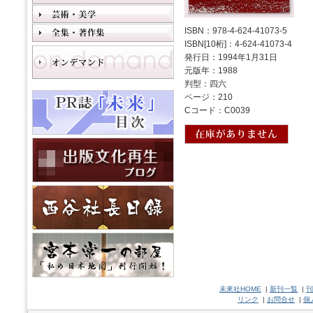
ISBN：978-4-624-41073-5
ISBN[10桁]：4-624-41073-4
発行日：1994年1月31日
元版年：1988
判型：四六
ページ：210
Cコード：C0039
未來社HOME
|
新刊一覧
|
刊
リンク
|
お問合せ
|
個