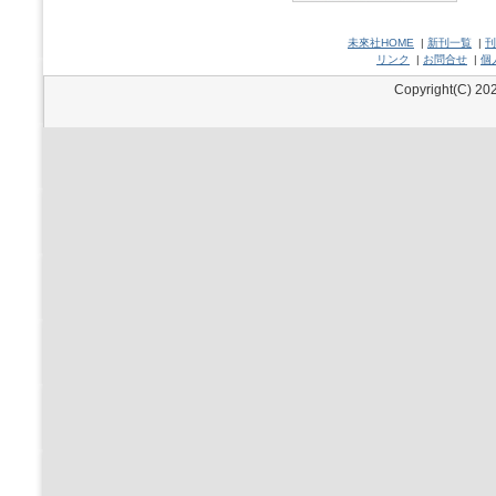
未來社HOME
|
新刊一覧
|
刊
リンク
|
お問合せ
|
個
Copyright(C) 202