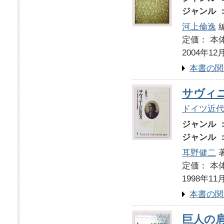
ジャンル 
河上倫逸
定価： 本体
2004年12
本書の関
サヴィ
ドイツ近
ジャンル 
ジャンル 
耳野健二
定価： 本体
1998年11
本書の関
巨人の