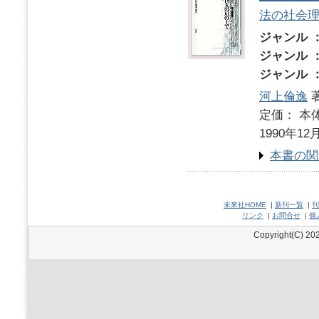
法の社会
ジャンル 
ジャンル 
ジャンル 
河上倫逸
定価： 本体
1990年12
本書の関
未來社HOME
|
新刊一覧
|
刊
リンク
|
お問合せ
|
個
Copyright(C) 202