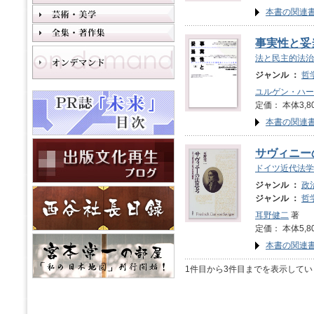
本書の関連
事実性と妥当
法と民主的法治
ジャンル ：
哲
ユルゲン・ハー
定価： 本体3,8
本書の関連
サヴィニー
ドイツ近代法学
ジャンル ：
政
ジャンル ：
哲
耳野健二
著
定価： 本体5,8
本書の関連
1件目から3件目までを表示してい