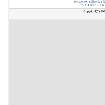
未來社HOME
|
新刊一覧
|
刊
リンク
|
お問合せ
|
個
Copyright(C) 202