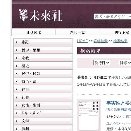
HOME
>>
詳細検索
>>
検索結果
著者名 ： 耳野健二
で検索した結
1件目から3件目までを表示してい
事実性と妥当
法と民主的法治
ジャンル ：
哲
ユルゲン・ハー
定価： 本体3,8