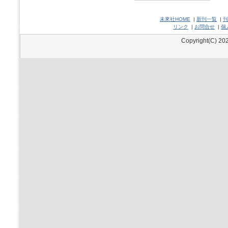
未來社HOME
|
新刊一覧
|
刊
リンク
|
お問合せ
|
個
Copyright(C) 202