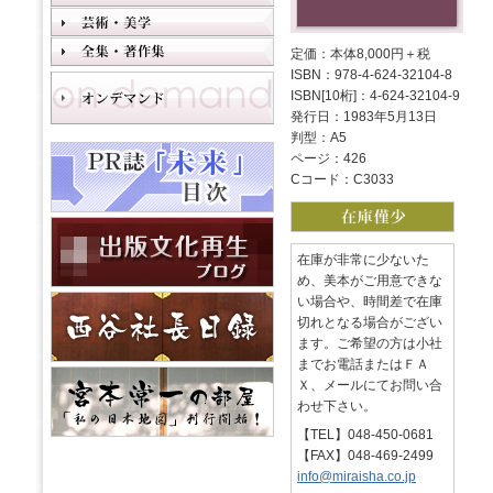
定価：本体8,000円＋税
ISBN：978-4-624-32104-8
ISBN[10桁]：4-624-32104-9
発行日：1983年5月13日
判型：A5
ページ：426
Cコード：C3033
在庫が非常に少ないた
め、美本がご用意できな
い場合や、時間差で在庫
切れとなる場合がござい
ます。ご希望の方は小社
までお電話またはＦＡ
Ｘ、メールにてお問い合
わせ下さい。
【TEL】048-450-0681
【FAX】048-469-2499
info@miraisha.co.jp