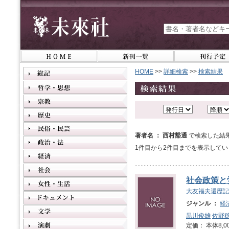
HOME
>>
詳細検索
>>
検索結果
著者名 ： 西村豁通
で検索した結
1件目から2件目までを表示してい
社会政策と
大友福夫還歴記
ジャンル ：
経
黒川俊雄
佐野
定価： 本体8,0