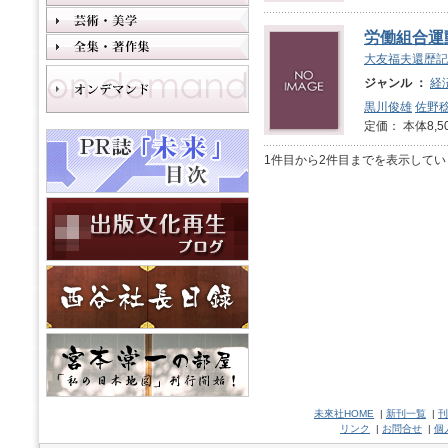
労働組合運
大友福夫還歴記
ジャンル ：
経
黒川俊雄
佐野
定価： 本体8,5
1件目から2件目までを表示してい
未來社HOME
|
新刊一覧
|
刊
リンク
|
お問合せ
|
個