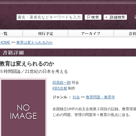
HOME
>>
教育は変えられるのか
教育は変えられるのか
５時間闘論／21世紀の日本を考える
田原総一朗
司会
KBS京都
制作
ジャンル ：
社会
>>
教育問題・教育学
全国独立UHFの自主企画第２回目の記録。教育現
じめの問題、管理の問題等々教育の焦点に迫る。