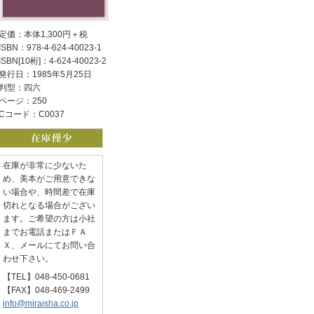
定価：本体1,300円＋税
ISBN：978-4-624-40023-1
ISBN[10桁]：4-624-40023-2
発行日：1985年5月25日
判型：四六
ページ：250
Cコード：C0037
在庫が非常に少ないた
め、美本がご用意できな
い場合や、時間差で在庫
切れとなる場合がござい
ます。ご希望の方は小社
までお電話またはＦＡ
Ｘ、メールにてお問い合
わせ下さい。
【TEL】048-450-0681
【FAX】048-469-2499
info@miraisha.co.jp