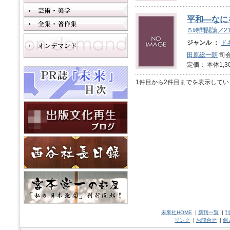
平和―なに
５時間闘論／2
ジャンル ：
ド
田原総一朗
司会
定価： 本体1,3
1件目から2件目までを表示してい
未來社HOME
|
新刊一覧
|
刊
リンク
|
お問合せ
|
個