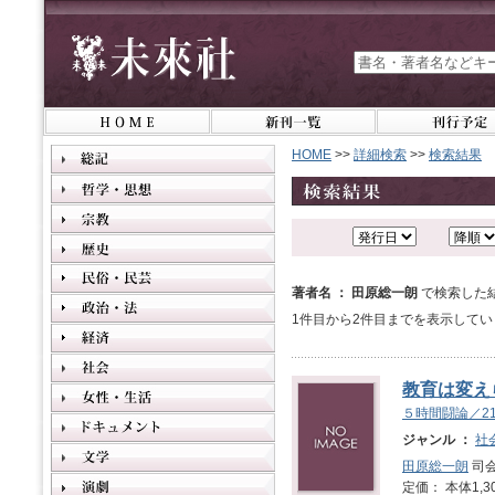
HOME
>>
詳細検索
>>
検索結果
著者名 ： 田原総一朗
で検索した
1件目から2件目までを表示してい
教育は変え
５時間闘論／2
ジャンル ：
社
田原総一朗
司会
定価： 本体1,3