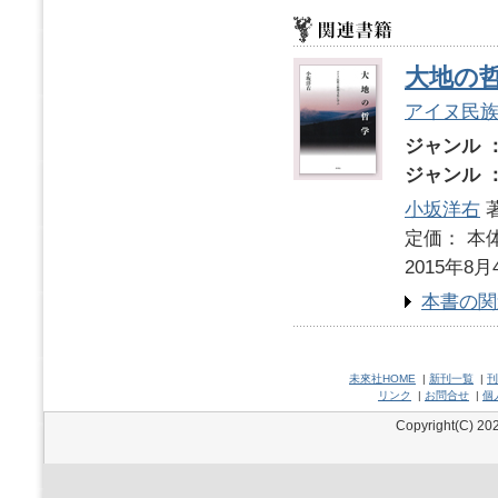
大地の
アイヌ民
ジャンル 
ジャンル 
小坂洋右
定価： 本体
2015年8月
本書の関
未來社HOME
|
新刊一覧
|
刊
リンク
|
お問合せ
|
個
Copyright(C) 202