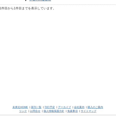
1件目から1件目までを表示しています。
未來社HOME
|
新刊一覧
|
刊行予定
|
アーカイブ
|
会社案内
|
購入のご案内
リンク
|
お問合せ
|
個人情報保護方針
|
免責事項
|
サイトマップ