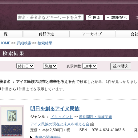
HOME
>>
詳細検索
>>
検索結果
表示件数
著者名 ： アイヌ民族の現在と未来を考える会
で検索した結果、1件が見つかりまし
1件目から1件目までを表示しています。
明日を創るアイヌ民族
ジャンル ：
ドキュメント
>>
差別問題・民族問題
アイヌ民族の現在と未来を考える会
編
定価： 本体2,500円＋税 ISBN： 978-4-624-41063-6 
本書の関連書籍