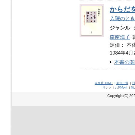
からだ
入院のと
ジャンル 
森南海子
定価： 本体
1984年4月
本書の関
未來社HOME
|
新刊一覧
|
刊
リンク
|
お問合せ
|
個
Copyright(C) 202