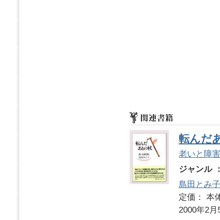
転んだ
老いと障
ジャンル 
島田とみ
定価： 本体
2000年2月