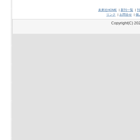
未來社HOME
|
新刊一覧
|
刊
リンク
|
お問合せ
|
個
Copyright(C) 202