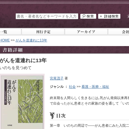
HOME
>>
がんを道連れに13年
がんを道連れに13年
いのちを見つめて
宮尾茂子
著
ジャンル ：
社会
>>
看護・医療・福祉
終末期を人間らしく生きるには｡乳がん発病以来再
で出会ったがん患者とその家族の姿を通して「いの
第一章 いのちの周辺で――がん患者にみた入院