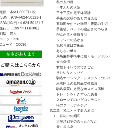
私の糸の目
十年ぶりの入院
定価：本体1,800円＋税
三十三度の電子体温計
ISBN：978-4-624-50121-1
手術の説明のあとの音楽会
ISBN[10桁]：4-624-50121-7
五時間かかった胸部・腹部の手術
発行日：1997年11月30日
手術後、ベッドの寝起きのつらさ
判型：四六
がん患者と健康食品
ページ：226
シャワーの温かさ
Cコード：C0036
乳房再建は芸術品
あじさい献立
局所麻酔手術中に聴くモーツァルト
夫の愛情
女性トイレでのできごと
きれいなオッパイ
駒込ナーシング・システムについて
患者同士の見舞品交換風景
駒込病院に必要なホスピス病棟
ドレーンを引きずった患者
スローンでのハゲコンテスト
猫のターミナルケア
第二章 私にとって命の原点
１ 私の中の昭和
太平洋戦争の真っただなか
天に昇る炎