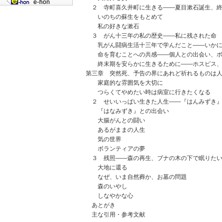
２ 寺町喜久井町に生きる――夏目漱石誕生、終
いのちの蘇生をもとめて
私の好きな漱石
３ がん十三年の私の歴史――私に残された命
乳がん闘病生活十三年で学んだこと――いかに
命を育むことへの共感――個人との出会い、ボ
終末期を安らかに生きるために――ホスピス、
第三章 突然死、予告の界にあれど祈れるものは
家庭的な雰囲気を大切に
つらくてやめたい時は病室に行きたくなる
２ せいいっぱい生きた人生――『はんみずき』
『はなみずき』との出会い
大腸がんとの闘い
あるがままの人生
気の世界
ボランティアの夢
３ 残照――森の再生、ブナの木の下で眠りた
大地に還る
なぜ、いま自然葬か、お墓の問題
森のいやし
しなやかな心
あとがき
主な引用・参考文献