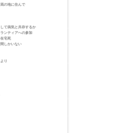
焉の地に住んで
して病気と共存するか
ランティアへの参加
在宅死
人間しかいない
より
い