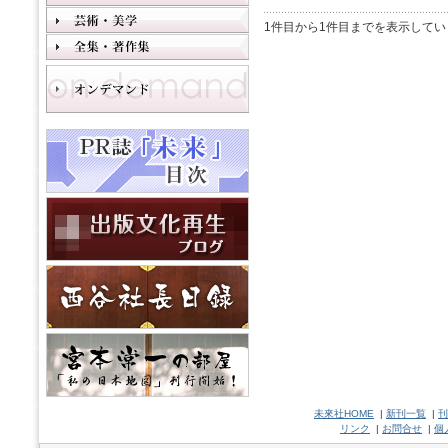
1件目から1件目までを表示してい
未來社HOME
|
新刊一覧
|
刊
リンク
|
お問合せ
|
個