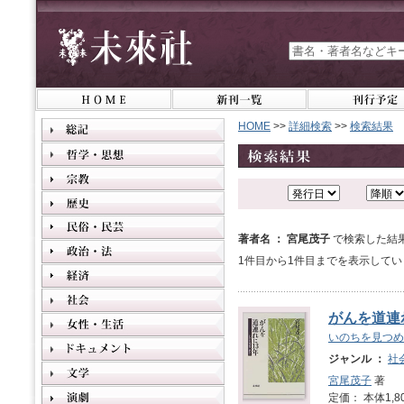
HOME
>>
詳細検索
>>
検索結果
著者名 ： 宮尾茂子
で検索した結
1件目から1件目までを表示してい
がんを道連
いのちを見つめ
ジャンル ：
社
宮尾茂子
著
定価： 本体1,8