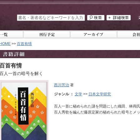
HOME
>>
百首有情
百首有情
百人一首の暗号を解く
西川芳治
著
ジャンル ：
文学
>>
日本文学研究
百人一首に秘められた謎を問題にした織田、林両
百人秀歌を編んだ藤原定家の秘められた暗号とメ