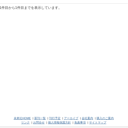
1件目から1件目までを表示しています。
未來社HOME
|
新刊一覧
|
刊行予定
|
アーカイブ
|
会社案内
|
購入のご案内
リンク
|
お問合せ
|
個人情報保護方針
|
免責事項
|
サイトマップ