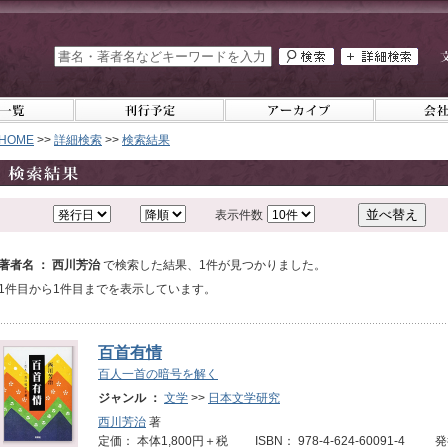
HOME
>>
詳細検索
>>
検索結果
表示件数
著者名 ： 西川芳治
で検索した結果、1件が見つかりました。
1件目から1件目までを表示しています。
百首有情
百人一首の暗号を解く
ジャンル ：
文学
>>
日本文学研究
西川芳治
著
定価： 本体1,800円＋税 ISBN： 978-4-624-60091-4 