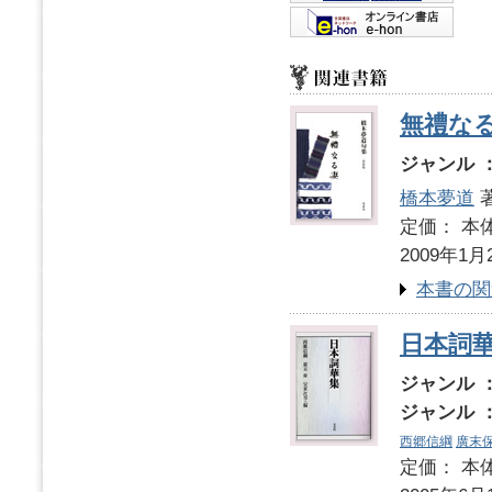
無禮な
ジャンル 
橋本夢道
定価： 本体
2009年1月
本書の関
日本詞
ジャンル 
ジャンル 
西郷信綱
廣末
定価： 本体