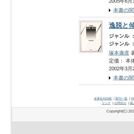
2005年6月
本書の関
逸脱と
ジャンル 
ジャンル 
塚本康彦
定価： 本体
2002年3月
本書の関
未來社HOME
|
新刊一覧
|
刊
リンク
|
お問合せ
|
個
Copyright(C) 202