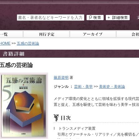
HOME
>>
五感の芸術論
五感の芸術論
篠原資明
著
ジャンル ：
芸術・美学
>>
美術史・美術論
メディア環境の変化とともに領域を拡張する現代
置と捉え、五感を駆使して芸術を味わう美学＝技
I トランスメディア装置
引用とヴァーチャル・リアリティ／光を横切る／