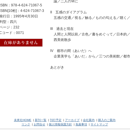
論／二人のＭに
ISBN：978-4-624-71067-5
ISBN[10桁]：4-624-71067-3
II 五感のダイアグラム
発行日：1995年4月30日
五感の交通／視る／触る／ものの匂える／聴く／
判型：四六
ページ：232
III 過去と現在
Cコード：0071
人間と人間以前／古色／書をめぐって／日本的／
西美術散歩
IV 都市の間（あいだ）へ
企業美学も「あいだ」から／三つの美術館／都市
あとがき
未來社HOME
|
新刊一覧
|
刊行予定
|
アーカイブ
|
会社案内
|
購入のご案内
リンク
|
お問合せ
|
個人情報保護方針
|
免責事項
|
サイトマップ