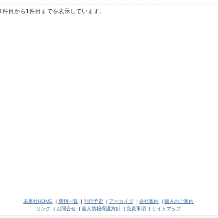
1件目から1件目までを表示しています。
未來社HOME
|
新刊一覧
|
刊行予定
|
アーカイブ
|
会社案内
|
購入のご案内
リンク
|
お問合せ
|
個人情報保護方針
|
免責事項
|
サイトマップ