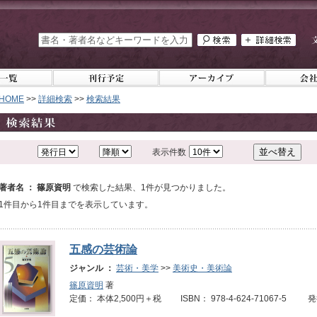
HOME
>>
詳細検索
>>
検索結果
表示件数
著者名 ： 篠原資明
で検索した結果、1件が見つかりました。
1件目から1件目までを表示しています。
五感の芸術論
ジャンル ：
芸術・美学
>>
美術史・美術論
篠原資明
著
定価： 本体2,500円＋税 ISBN： 978-4-624-71067-5 