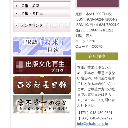
定価：本体1,200円＋税
ISBN：978-4-624-72004-9
ISBN[10桁]：4-624-72004-0
発行日：1966年2月12日
判型：四六
ページ：226
Cコード：C0076
在庫が非常に少ないた
め、美本がご用意できな
い場合や、時間差で在庫
切れとなる場合がござい
ます。ご希望の方は小社
までお電話またはＦＡ
Ｘ、メールにてお問い合
わせ下さい。
【TEL】048-450-0681
【FAX】048-469-2499
info@miraisha.co.jp