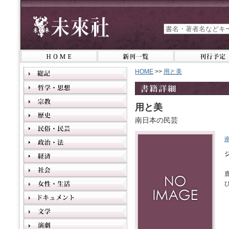
HOME
>>
用と美
用と美
南日本の民芸