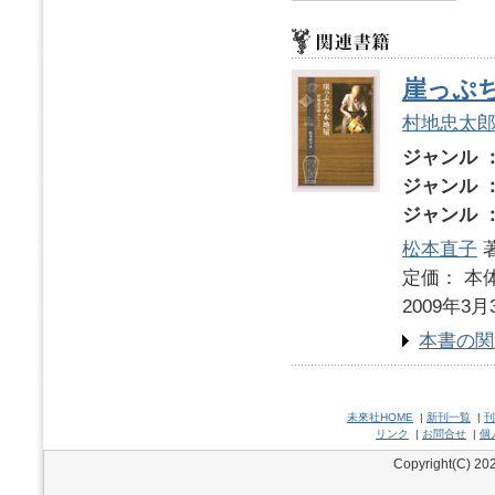
崖っぷ
村地忠太
ジャンル 
ジャンル 
ジャンル 
松本直子
定価： 本体
2009年3月
本書の関
未來社HOME
|
新刊一覧
|
刊
リンク
|
お問合せ
|
個
Copyright(C) 202