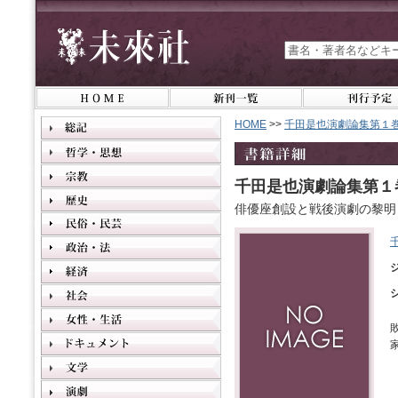
HOME
>>
千田是也演劇論集第１巻 1
千田是也演劇論集第１巻 
俳優座創設と戦後演劇の黎明