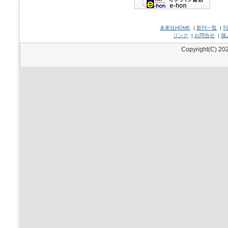
未來社HOME
|
新刊一覧
|
刊
リンク
|
お問合せ
|
個
Copyright(C) 202