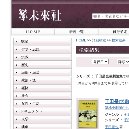
HOME
>>
詳細検索
>>
検索結果
シリーズ ： 千田是也演劇論集
で
1件目から9件目までを表示してい
千田是也演劇
築地小劇場から
ジャンル ：
全
シリーズ ：
千
千田是也
著