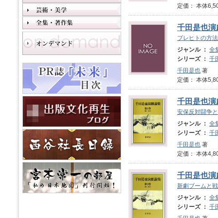
定価： 本体6,5
千田是也演劇
ブレヒトの方法
ジャンル ：
全
シリーズ ：
千
千田是也
著
定価： 本体5,8
千田是也演劇
安保反対闘争と
ジャンル ：
全
シリーズ ：
千
千田是也
著
定価： 本体4,8
千田是也演劇
新劇ブームと戦
ジャンル ：
全
シリーズ ：
千