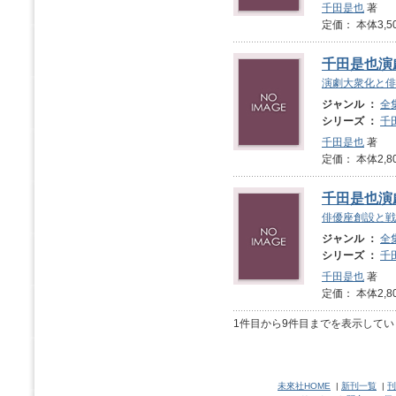
千田是也
著
定価： 本体3,5
千田是也演劇
演劇大衆化と俳
ジャンル ：
全
シリーズ ：
千
千田是也
著
定価： 本体2,8
千田是也演劇
俳優座創設と戦
ジャンル ：
全
シリーズ ：
千
千田是也
著
定価： 本体2,8
1件目から9件目までを表示してい
未來社HOME
|
新刊一覧
|
刊