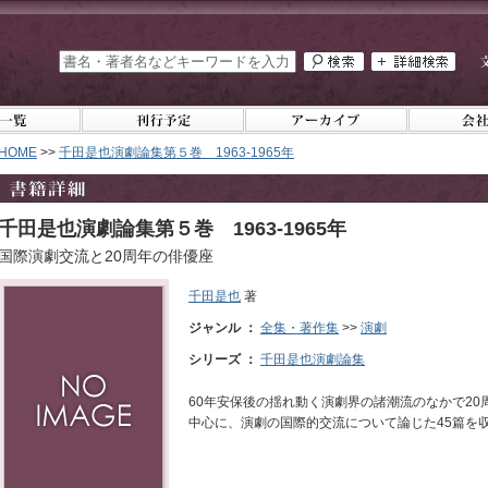
HOME
>>
千田是也演劇論集第５巻 1963-1965年
千田是也演劇論集第５巻 1963-1965年
国際演劇交流と20周年の俳優座
千田是也
著
ジャンル ：
全集・著作集
>>
演劇
シリーズ ：
千田是也演劇論集
60年安保後の揺れ動く演劇界の諸潮流のなかで2
中心に、演劇の国際的交流について論じた45篇を