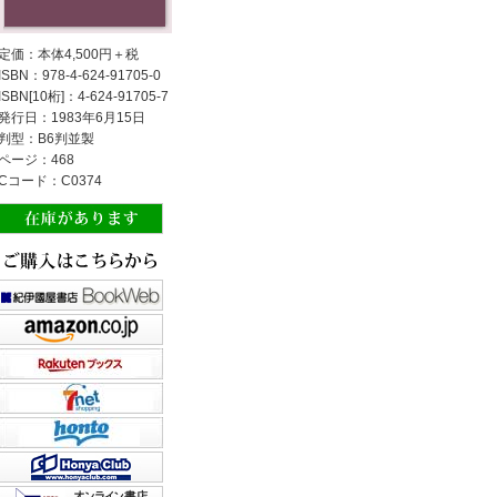
定価：本体4,500円＋税
ISBN：978-4-624-91705-0
ISBN[10桁]：4-624-91705-7
発行日：1983年6月15日
判型：B6判並製
ページ：468
Cコード：C0374