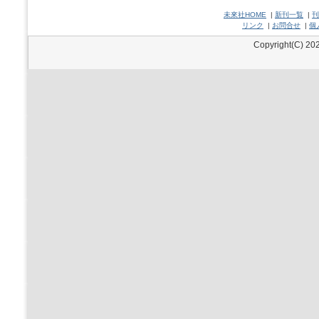
未來社HOME
|
新刊一覧
|
刊
リンク
|
お問合せ
|
個
Copyright(C) 202