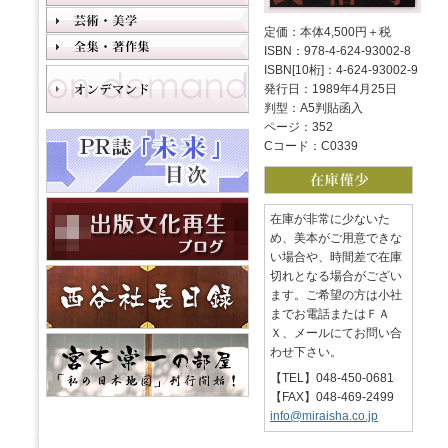
定価：本体4,500円＋税
ISBN：978-4-624-93002-8
ISBN[10桁]：4-624-93002-9
発行日：1989年4月25日
判型：A5判貼函入
ページ：352
Cコード：C0339
在庫が非常に少ないた
め、美本がご用意できな
い場合や、時間差で在庫
切れとなる場合がござい
ます。ご希望の方は小社
までお電話またはＦＡ
Ｘ、メールにてお問い合
わせ下さい。
【TEL】048-450-0681
【FAX】048-469-2499
info@miraisha.co.jp