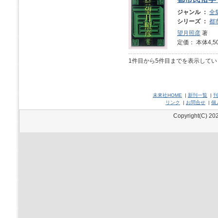
ジャンル ：
全
シリーズ ：
都
望月照彦
著
定価： 本体4,5
1件目から5件目までを表示してい
未來社HOME
|
新刊一覧
|
刊
リンク
|
お問合せ
|
個
Copyright(C) 202