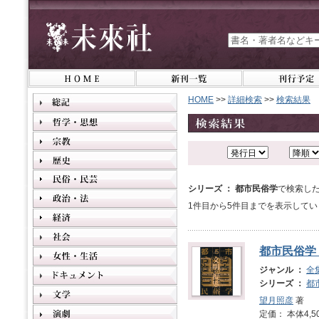
HOME
>>
詳細検索
>>
検索結果
シリーズ ： 都市民俗学
で検索し
1件目から5件目までを表示してい
都市民俗学
ジャンル ：
全
シリーズ ：
都
望月照彦
著
定価： 本体4,5