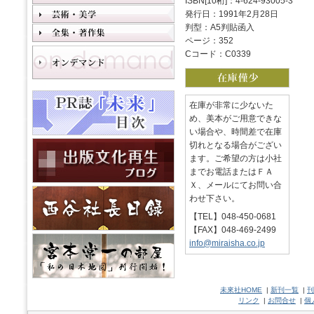
ISBN[10桁]：4-624-93005-3
発行日：1991年2月28日
判型：A5判貼函入
ページ：352
Cコード：C0339
在庫が非常に少ないた
め、美本がご用意できな
い場合や、時間差で在庫
切れとなる場合がござい
ます。ご希望の方は小社
までお電話またはＦＡ
Ｘ、メールにてお問い合
わせ下さい。
【TEL】048-450-0681
【FAX】048-469-2499
info@miraisha.co.jp
未來社HOME
|
新刊一覧
|
刊
リンク
|
お問合せ
|
個