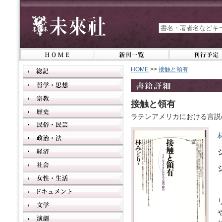
HOME
>>
接触と領有
接触と領有
ラテンアメリカにおける言説