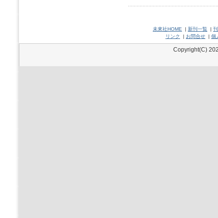
未來社HOME
|
新刊一覧
|
刊
リンク
|
お問合せ
|
個
Copyright(C) 202