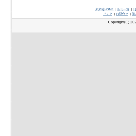
未來社HOME
|
新刊一覧
|
刊
リンク
|
お問合せ
|
個
Copyright(C) 202