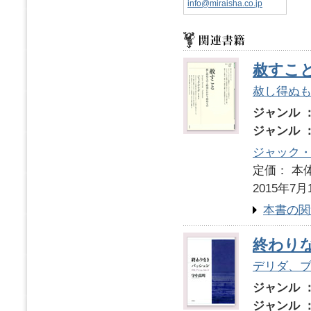
info@miraisha.co.jp
赦すこ
赦し得ぬ
ジャンル 
ジャンル 
ジャック
定価： 本体
2015年7月
本書の関
終わり
デリダ、
ジャンル 
ジャンル 