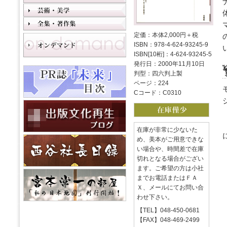
定価：本体2,000円＋税
ISBN：978-4-624-93245-9
ISBN[10桁]：4-624-93245-5
発行日：2000年11月10日
判型：四六判上製
ページ：224
Cコード：C0310
在庫が非常に少ないた
め、美本がご用意できな
い場合や、時間差で在庫
切れとなる場合がござい
ます。ご希望の方は小社
までお電話またはＦＡ
Ｘ、メールにてお問い合
わせ下さい。
【TEL】048-450-0681
【FAX】048-469-2499