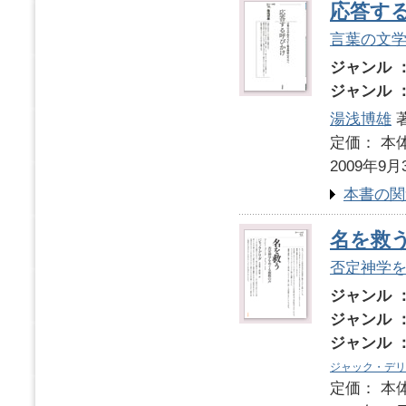
応答す
言葉の文
ジャンル 
ジャンル 
湯浅博雄
定価： 本体
2009年9月
本書の関
名を救
否定神学
ジャンル 
ジャンル 
ジャンル 
ジャック・デリ
定価： 本体