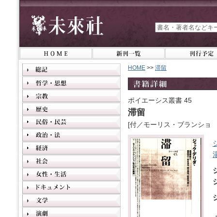
HOME
>>
滞留
ポイエーシス叢書 45
滞留
[付／モーリス・ブランショ 