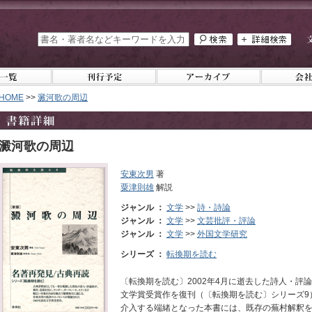
HOME
>>
澱河歌の周辺
澱河歌の周辺
安東次男
著
粟津則雄
解説
ジャンル ：
文学
>>
詩・詩論
ジャンル ：
文学
>>
文芸批評・評論
ジャンル ：
文学
>>
外国文学研究
シリーズ ：
転換期を読む
〔転換期を読む〕2002年4月に逝去した詩人・評論
文学賞受賞作を復刊（〔転換期を読む〕シリーズ9
介入する端緒となった本書には、既存の蕪村解釈