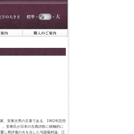
家、安東次男の主著である、1962年読売
）。安東氏が日本の古典詩歌に積極的に
を覆し再評価の火を点した与謝蕪村論、江