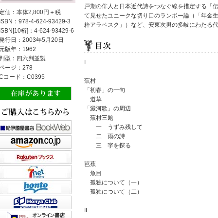
戸期の俳人と日本近代詩をつなぐ線を措定する「
定価：本体2,800円＋税
て見せたユニークな切り口のランボー論（「年金
ISBN：978-4-624-93429-3
粋アラベスク」）など、安東次男の多岐にわたる
ISBN[10桁]：4-624-93429-6
発行日：2003年5月20日
元版年：1962
判型：四六判並製
I
ページ：278
Cコード：C0395
蕪村
「初春」の一句
道草
「澱河歌」の周辺
蕪村三題
一 うずみ残して
二 雨の詩
三 字を探る
芭蕉
魚目
孤独について（一）
孤独について（二）
II