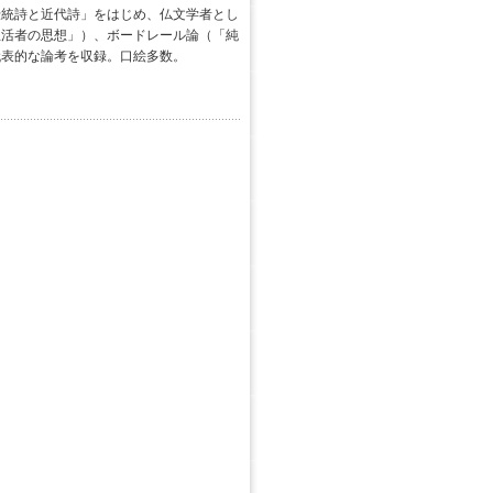
伝統詩と近代詩」をはじめ、仏文学者とし
生活者の思想」）、ボードレール論（「純
代表的な論考を収録。口絵多数。