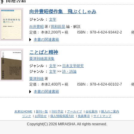
向井豊昭傑作集 飛ぶくしゃみ
ジャンル ：
文学
向井豊昭
著 /
岡和田晃
編・解説
定価： 本体2,200円＋税 ISBN： 978-4-624-93442-2 
本書の関連書籍
ことばと精神
粟津則雄講演集
ジャンル ：
文学
>>
日本文学研究
ジャンル ：
文学
>>
詩・詩論
粟津則雄
著
定価： 本体2,400円＋税 ISBN： 978-4-624-60102-7 
本書の関連書籍
未來社HOME
|
新刊一覧
|
刊行予定
|
アーカイブ
|
会社案内
|
購入のご案内
リンク
|
お問合せ
|
個人情報保護方針
|
免責事項
|
サイトマップ
Copyright(C) 2026 MIRAISHA. All rights reserved.