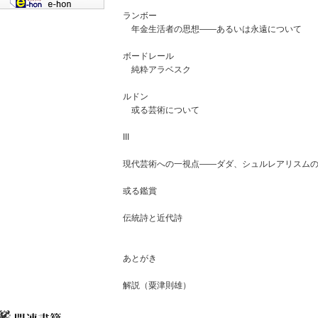
ランボー
年金生活者の思想――あるいは永遠について
ボードレール
純粋アラベスク
ルドン
或る芸術について
III
現代芸術への一視点――ダダ、シュルレアリスム
或る鑑賞
伝統詩と近代詩
あとがき
解説（粟津則雄）