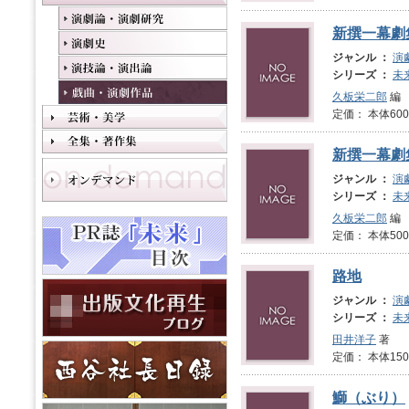
新撰一幕劇
ジャンル ：
演
シリーズ ：
未
久板栄二郎
編
定価： 本体600
新撰一幕劇
ジャンル ：
演
シリーズ ：
未
久板栄二郎
編
定価： 本体500
路地
ジャンル ：
演
シリーズ ：
未
田井洋子
著
定価： 本体1
鰤（ぶり）