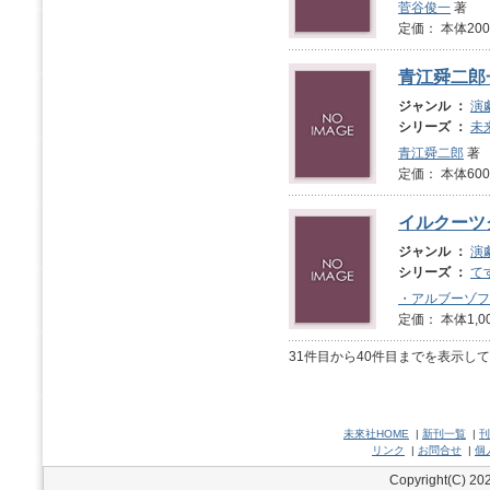
菅谷俊一
著
定価： 本体2
青江舜二郎
ジャンル ：
演
シリーズ ：
未
青江舜二郎
著
定価： 本体600
イルクーツ
ジャンル ：
演
シリーズ ：
て
・アルブーゾフ
定価： 本体1,0
31件目から40件目までを表示し
未來社HOME
|
新刊一覧
|
刊
リンク
|
お問合せ
|
個
Copyright(C) 202