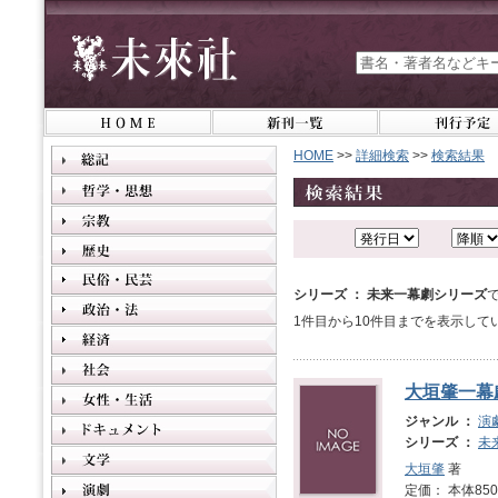
HOME
>>
詳細検索
>>
検索結果
シリーズ ： 未来一幕劇シリーズ
1件目から10件目までを表示して
大垣肇一幕
ジャンル ：
演
シリーズ ：
未
大垣肇
著
定価： 本体850