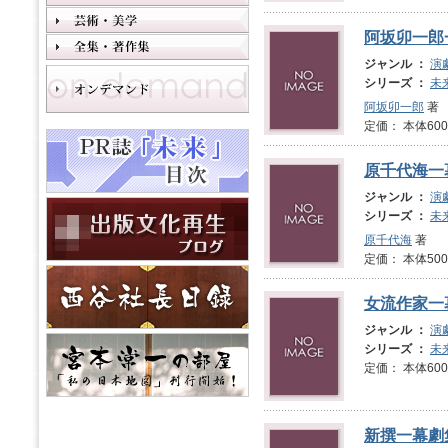
阿坂卯一郎
ジャンル ：
演
シリーズ ：
未
阿坂卯一郎
著
定価： 本体600
原千代海一
ジャンル ：
演
シリーズ ：
未
原千代海
著
定価： 本体500
女流作家一
ジャンル ：
演
シリーズ ：
未
定価： 本体600
新撰一幕劇