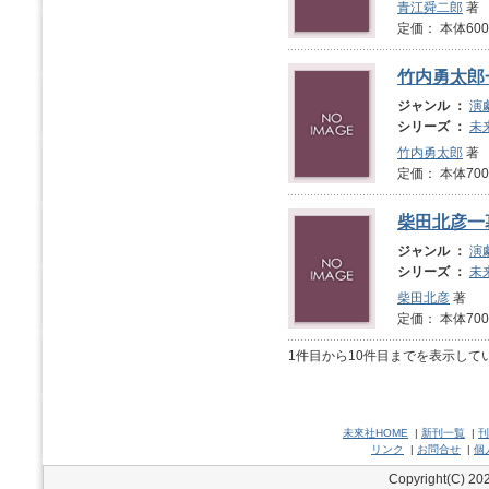
青江舜二郎
著
定価： 本体600
竹内勇太郎
ジャンル ：
演
シリーズ ：
未
竹内勇太郎
著
定価： 本体700
柴田北彦一
ジャンル ：
演
シリーズ ：
未
柴田北彦
著
定価： 本体700
1件目から10件目までを表示して
未來社HOME
|
新刊一覧
|
刊
リンク
|
お問合せ
|
個
Copyright(C) 202