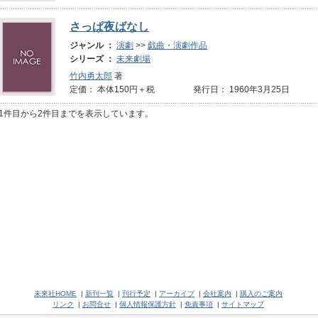
さっぱ夜ばなし
ジャンル ：
演劇
>>
戯曲・演劇作品
シリーズ ：
未来劇場
竹内勇太郎
著
定価： 本体150円＋税 発行日： 1960年3月25日
1件目から2件目までを表示しています。
未來社HOME
|
新刊一覧
|
刊行予定
|
アーカイブ
|
会社案内
|
購入のご案内
リンク
|
お問合せ
|
個人情報保護方針
|
免責事項
|
サイトマップ