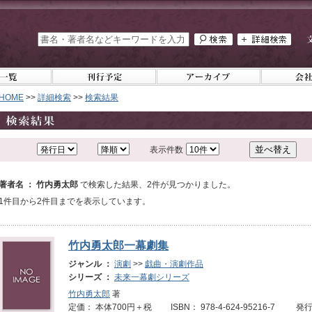
HOME
>>
詳細検索
>>
検索結果
表示件数
著者名 ： 竹内勇太郎
で検索した結果、2件が見つかりました。
1件目から2件目までを表示しています。
竹内勇太郎一幕劇集
ジャンル ：
演劇
>>
戯曲・演劇作品
シリーズ ：
未来一幕劇シリーズ
竹内勇太郎
著
定価： 本体700円＋税 ISBN： 978-4-624-95216-7 発行