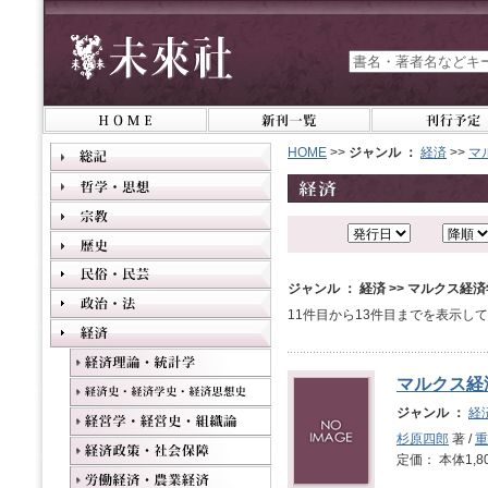
HOME
>>
ジャンル ：
経済
>>
マ
ジャンル ： 経済 >> マルクス経
11件目から13件目までを表示し
マルクス経
ジャンル ：
経
杉原四郎
著 /
重
定価： 本体1,8