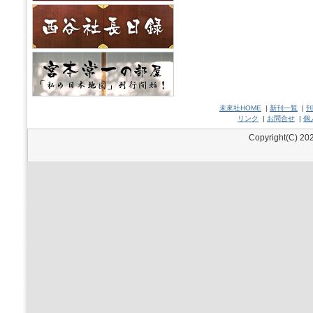
未來社HOME
|
新刊一覧
|
刊
リンク
|
お問合せ
|
個
Copyright(C) 202