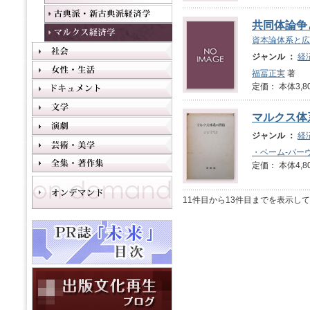
共同体論争
資本論体系と広
ジャンル ：
経
福冨正実
著
定価： 本体3,8
マルクス体
ジャンル ：
経
・ベーム-バー
定価： 本体4,8
11件目から13件目までを表示し