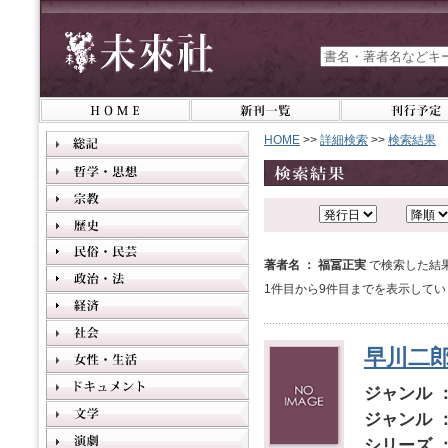
HOME
>>
詳細検索
>>
検索結果
著者名 ： 福冨正実
で検索した結
1件目から9件目までを表示してい
早川二
ジャンル 
ジャンル 
シリーズ 