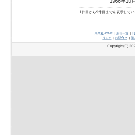
1966年10
1件目から9件目までを表示してい
未來社HOME
|
新刊一覧
|
刊
リンク
|
お問合せ
|
個
Copyright(C) 202