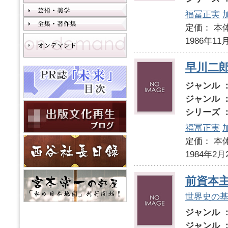
福冨正実
定価： 本体
1986年11
早川二
ジャンル 
ジャンル 
シリーズ 
福冨正実
定価： 本体
1984年2月
前資本
世界史の
ジャンル 
ジャンル 