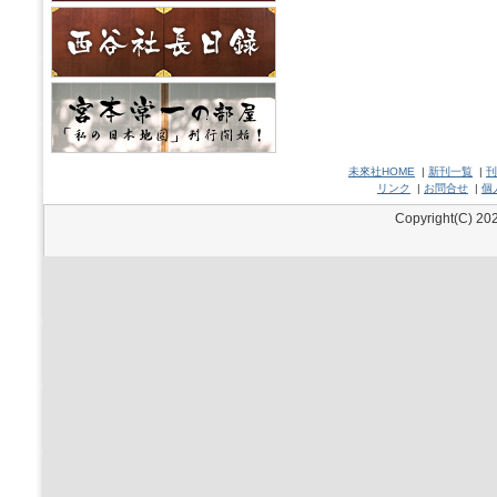
未來社HOME
|
新刊一覧
|
刊
リンク
|
お問合せ
|
個
Copyright(C) 202