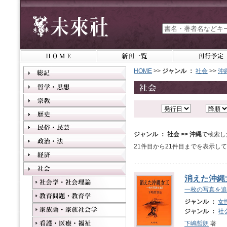
HOME
>>
ジャンル ：
社会
>>
沖
ジャンル ： 社会 >> 沖縄
で検索し
21件目から21件目までを表示し
消えた沖縄
一枚の写真を追
ジャンル ：
女
ジャンル ：
社
下嶋哲朗
著