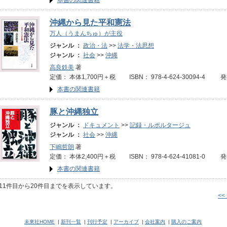
本書の関連書籍
沖縄から見た平和憲法
万人（うまんちゅ）が主役
ジャンル ：
政治・法
>>
法学・法思想
ジャンル ：
社会
>>
沖縄
高良鉄美
著
定価： 本体1,700円＋税 ISBN： 978-4-624-30094-4 
本書の関連書籍
豚と沖縄独立
ジャンル ：
ドキュメント
>>
記録・ルポルタージュ
ジャンル ：
社会
>>
沖縄
下嶋哲朗
著
定価： 本体2,400円＋税 ISBN： 978-4-624-41081-0 
本書の関連書籍
11件目から20件目までを表示しています。
<<
未來社HOME
|
新刊一覧
|
刊行予定
|
アーカイブ
|
会社案内
|
購入のご案内