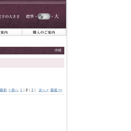
沖縄
 最初
< 前へ
1
｜
2
｜
3
｜
次へ >
最後 >>