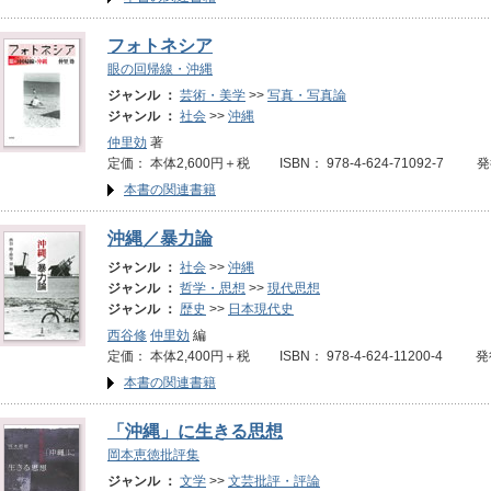
フォトネシア
眼の回帰線・沖縄
ジャンル ：
芸術・美学
>>
写真・写真論
ジャンル ：
社会
>>
沖縄
仲里効
著
定価： 本体2,600円＋税 ISBN： 978-4-624-71092-7 
本書の関連書籍
沖縄／暴力論
ジャンル ：
社会
>>
沖縄
ジャンル ：
哲学・思想
>>
現代思想
ジャンル ：
歴史
>>
日本現代史
西谷修
仲里効
編
定価： 本体2,400円＋税 ISBN： 978-4-624-11200-4 発
本書の関連書籍
「沖縄」に生きる思想
岡本恵徳批評集
ジャンル ：
文学
>>
文芸批評・評論