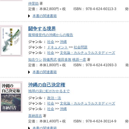
仲里効
著
定価： 本体2,800円＋税 ISBN： 978-4-624-60113-3 発
本書の関連書籍
闘争する境界
復帰後世代の沖縄からの報告
ジャンル ：
社会
>>
沖縄
ジャンル ：
ドキュメント
>>
社会問題
ジャンル ：
社会
>>
文化論・カルチュラルスタディーズ
知念ウシ
與儀秀武
後田多敦
桃原一彦
著
定価： 本体1,800円＋税 ISBN： 978-4-624-41093-3 
本書の関連書籍
沖縄の自己決定権
地球の涙に虹がかかるまで
ジャンル ：
政治・法
ジャンル ：
社会
>>
文化論・カルチュラルスタディーズ
ジャンル ：
社会
>>
沖縄
喜納昌吉
著
定価： 本体1,400円＋税 ISBN： 978-4-624-30114-9 発
本書の関連書籍