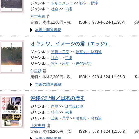
ジャンル ：
ドキュメント
>>
戦争・原爆
ジャンル ：
社会
>>
沖縄
岡本恵徳
著
定価： 本体3,200円＋税 ISBN： 978-4-624-11198-4 
本書の関連書籍
オキナワ、イメージの縁（エッジ）
ジャンル ：
芸術・美学
>>
映画史・映画論
ジャンル ：
社会
>>
沖縄
ジャンル ：
哲学・思想
>>
現代思想
仲里効
著
定価： 本体2,200円＋税 ISBN： 978-4-624-11195-3 発
本書の関連書籍
沖縄の記憶／日本の歴史
ジャンル ：
歴史
>>
日本現代史
ジャンル ：
社会
>>
沖縄
ジャンル ：
芸術・美学
>>
映画史・映画論
上村忠男
編
定価： 本体2,200円＋税 ISBN： 978-4-624-11190-8 