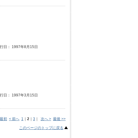
発行日： 1997年8月15日
発行日： 1997年3月15日
 最初
< 前へ
1
｜
2
｜
3
｜
次へ >
最後 >>
このページのトップに戻る