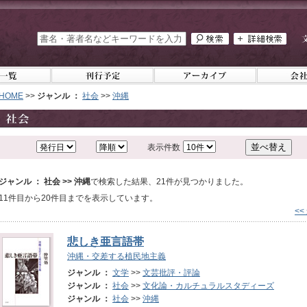
HOME
>>
ジャンル ：
社会
>>
沖縄
表示件数
ジャンル ： 社会 >> 沖縄
で検索した結果、21件が見つかりました。
11件目から20件目までを表示しています。
<<
悲しき亜言語帯
沖縄・交差する植民地主義
ジャンル ：
文学
>>
文芸批評・評論
ジャンル ：
社会
>>
文化論・カルチュラルスタディーズ
ジャンル ：
社会
>>
沖縄