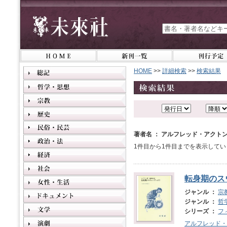
HOME
>>
詳細検索
>>
検索結果
著者名 ： アルフレッド・アクト
1件目から1件目までを表示してい
転身期のス
ジャンル ：
宗
ジャンル ：
哲
シリーズ ：
フ
アルフレッド・