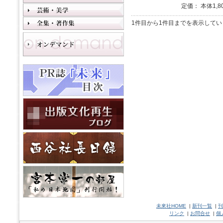
定価： 本体1,8
1件目から1件目までを表示してい
未來社HOME
|
新刊一覧
|
刊
リンク
|
お問合せ
|
個