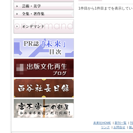
1件目から1件目までを表示してい
未來社HOME
|
新刊一覧
|
刊
リンク
|
お問合せ
|
個