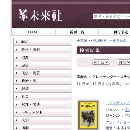
HOME
>>
詳細検索
>>
検索結果
著者名 ： アレクサンダー・スラ
1件目から1件目までを表示してい
〔オンデマンド
ジャンル ：
民
ジャンル ：
歴
アレクサンダー
定価： 本体3,8